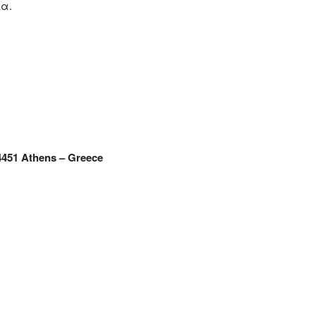
ια.
4451 Athens – Greece