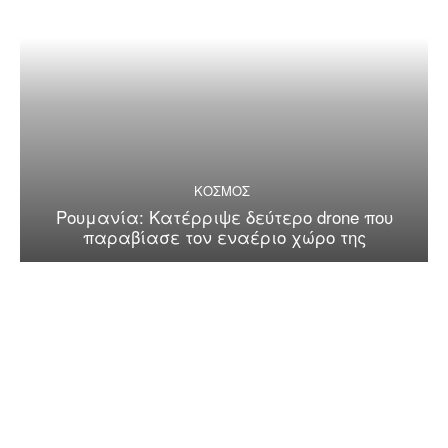
ΚΟΣΜΟΣ
Ρουμανία: Κατέρριψε δεύτερο drone που
παραβίασε τον εναέριο χώρο της