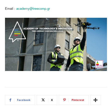
Email :
academy@treecomp.gr
Facebook
X
Pinterest