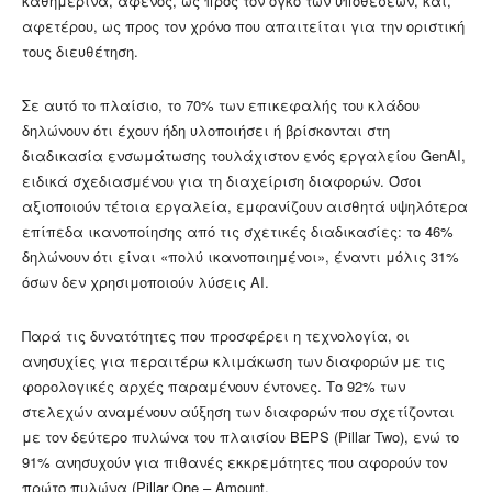
καθημερινά, αφενός, ως προς τον όγκο των υποθέσεων, και,
αφετέρου, ως προς τον χρόνο που απαιτείται για την οριστική
τους διευθέτηση.
Σε αυτό το πλαίσιο, το 70% των επικεφαλής του κλάδου
δηλώνουν ότι έχουν ήδη υλοποιήσει ή βρίσκονται στη
διαδικασία ενσωμάτωσης τουλάχιστον ενός εργαλείου GenAI,
ειδικά σχεδιασμένου για τη διαχείριση διαφορών. Όσοι
αξιοποιούν τέτοια εργαλεία, εμφανίζουν αισθητά υψηλότερα
επίπεδα ικανοποίησης από τις σχετικές διαδικασίες: το 46%
δηλώνουν ότι είναι «πολύ ικανοποιημένοι», έναντι μόλις 31%
όσων δεν χρησιμοποιούν λύσεις AI.
Παρά τις δυνατότητες που προσφέρει η τεχνολογία, οι
ανησυχίες για περαιτέρω κλιμάκωση των διαφορών με τις
φορολογικές αρχές παραμένουν έντονες. Το 92% των
στελεχών αναμένουν αύξηση των διαφορών που σχετίζονται
με τον δεύτερο πυλώνα του πλαισίου BEPS (Pillar Two), ενώ το
91% ανησυχούν για πιθανές εκκρεμότητες που αφορούν τον
πρώτο πυλώνα (Pillar One – Amount.