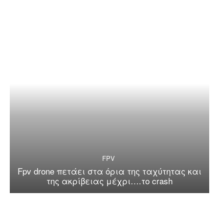
FPV
Fpv drone πετάει στα όρια της ταχύτητας και
της ακρίβειας μέχρι….το crash