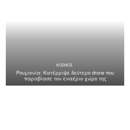
ΚΟΣΜΟΣ
Ρουμανία: Κατέρριψε δεύτερο drone που
παραβίασε τον εναέριο χώρο της