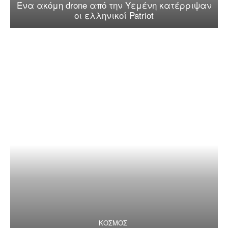
Ένα ακόμη drone από την Υεμένη κατέρριψαν
οι ελληνικοί Patriot
ΚΟΣΜΟΣ