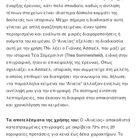
έναρξης έρευνας, κάτι πολύ σπουδαίο, καθώς η άντληση
τέτοιων στοιχείων είναι ιδιαίτερα δύσκολο κομμάτι της
δουλειάς των ιστορικών. Μέχρι σήμερα η διαδικασία αυτή
γίνεται με απλή αναζήτηση κειμένου -έναν τρόπο
περιορισμένο και ευάλωτο σε μικρές διαφοροποιήσεις ή
ονόματα του κειμένου. Ο “Αινείας” εξελίσει τη διαδικασία
αυτή με την χρήση ΤΝ» λέει ο Γιάννης Ασσαέλ, που μαζί με
την ιστορικό Τέα Σόμερσιλντ (Thea Sommershield), ειδική στην
επιγραφική, ήταν οι επικεφαλής της έρευνας. Όπως
σχολιάζει ο κ.Ασσαέλ, ιστορικός που συμμετείχε στη μελέτη,
ο οποίος επιθυμεί να διατηρήσει την ανωνυμία του, δήλωσε:
«τα παράλληλα κείμενα του “Αινεία” άλλαξαν εντελώς την
αντίληψή μου για την επιγραφή. (Το σύστημα) εντόπισε
λεπτομέρειες, που έκαναν τη διαφορά στην αποκατάσταση
και χρονολόγηση του κειμένου».
Τα αποτελέσματα της χρήσης του;
Ο «Αινείας» αποκαθιστά
κατεστραμμένες επιγραφές με ακρίβεια 73% στις 20
κορυφαίες προτάσεις για κενά έως δέκα χαρακτήρων. Το