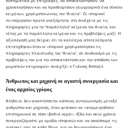
συστηματικά με επιγραφές, να αποκαταστήσουν, να
χρονολογήσουν και να προσδιορίσουν γεωγραφικά ένα σύνολο
κειμένων, χρησιμοποιώντας τον “Αινεία”. Οι ιστορικοί
λειτούργησαν πρώτα ανεξάρτητα, στη συνέχεια με τις
πληροφορίες για τα “παράλληλα” κείμενα του Αινεία, και
τέλος με τα παράλληλα κείμενα και τις προβλέψεις μαζί. Η
αξιολόγησή μας δείχνει ότι τα καλύτερα αποτελέσματα
επιτεύχθηκαν όταν οι ιστορικοί χρησιμοποίησαν τις
πληροφορίες πλαισίωσης του “Αινεία”, σε συνδυασμό με τις
προβλέψεις του για την αποκατάσταση και την απόδοση των
ρωμαϊκών επιγραφών» συνεχίζει ο Γιάννης Ασσαέλ.
Άνθρωπος και μηχανή σε αγαστή συνεργασία και
ένας αρχαίος γρίφος
Αλήθεια, δεν αναπτύσσεται κάποιος ανταγωνισμός μεταξύ
ανθρώπου και μηχανής, όταν φτάνουν να «αναμετρηθούν»
επιστημονικά σε τόσο «βαθιά νερά»; «Εδώ και οκτώ χρόνια
συνεργαζόμαστε με ομάδα ιστορικών και να ακούσουμε τις
ανάγκες τους σε κάθε βήμα, για να δημιουργήσουμε ένα