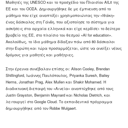
Μαθητές της UNESCO και το προσχέδιο του Πλαισίου AILit της
ΕΕ και του ΟΟΣΑ. Δημιουργήθηκε δε με έμπνευση από το
μάθημα που είχε αναπτύξει χρησιμοποιώντας την «Ιθάκη»
ένας δάσκαλος στη Γάνδη, που αξιοποίησε το σύστημα για
ασκήσεις στα αρχαία ελληνικά και είχε κερδίσει το δεύτερο
βραβείο της ΕΕ, στο πλαίσιο του θεσμού «ΑΙ for education».
Ακολούθως, το ίδιο μάθημα δίδαξαν πάω από 80 δάσκαλοι
στην Ευρώπη και τώρα προσαρμόζεται, ώστε να ανοίξει νέους
δρόμους για μαθητές και μαθήτριες.
Στην έρευνα συνέβαλαν επίσης οι: Alison Cooley, Brendan
Shillingford, Ιωάννης Παυλόπουλος, Priyanka Suresh, Bailey
Herms, Jonathan Prag, Alex Mullen και Shakir Mohamed. Η
διαδικτυακή διεπαφή του «Αινεία» αναπτύχθηκε από τους
Justin Grayston, Benjamin Maynard και Nicholas Dietrich, και
λειτουργεί στο Google Cloud. Το εκπαιδευτικό πρόγραμμα
δημιουργήθηκε από τον Robbe Wulgaert.