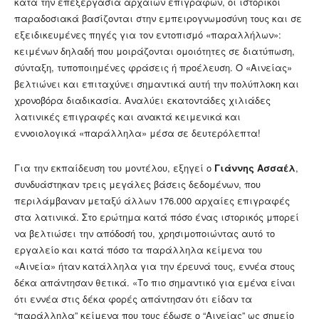
κατά την επεξεργασία αρχαίων επιγραφών, οι ιστορικοί
παραδοσιακά βασίζονται στην εμπειρογνωμοσύνη τους και σε
εξειδικευμένες πηγές για τον εντοπισμό «παραλλήλων»:
κειμένων δηλαδή που μοιράζονται ομοιότητες σε διατύπωση,
σύνταξη, τυποποιημένες φράσεις ή προέλευση. Ο «Αινείας»
βελτιώνει και επιταχύνει σημαντικά αυτή την πολύπλοκη και
χρονοβόρα διαδικασία. Αναλύει εκατοντάδες χιλιάδες
λατινικές επιγραφές και ανακτά κειμενικά και
εννοιολογικά «παράλληλα» μέσα σε δευτερόλεπτα!
Για την εκπαίδευση του μοντέλου, εξηγεί ο
Γιάννης Ασσαέλ
,
συνδυάστηκαν τρεις μεγάλες βάσεις δεδομένων, που
περιλάμβαναν μεταξύ άλλων 176.000 αρχαίες επιγραφές
στα λατινικά. Στο ερώτημα κατά πόσο ένας ιστορικός μπορεί
να βελτιώσει την απόδοσή του, χρησιμοποιώντας αυτό το
εργαλείο και κατά πόσο τα παράλληλα κείμενα του
«Αινεία» ήταν κατάλληλα για την έρευνά τους, εννέα στους
δέκα απάντησαν θετικά. «Το πιο σημαντικό για εμένα είναι
ότι εννέα στις δέκα φορές απάντησαν ότι είδαν τα
“παράλληλα” κείμενα που τους έδωσε ο “Αινείας” ως σημείο