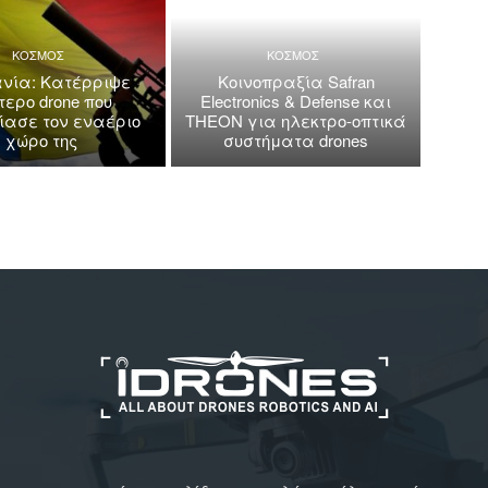
ΚΟΣΜΟΣ
ΚΟΣΜΟΣ
νία: Κατέρριψε
Κοινοπραξία Safran
τερο drone που
Electronics & Defense και
ασε τον εναέριο
THEON για ηλεκτρο-οπτικά
χώρο της
συστήματα drones