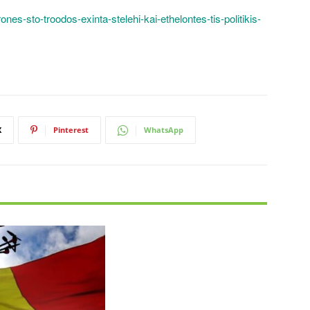
es-sto-troodos-exinta-stelehi-kai-ethelontes-tis-politikis-
X
Pinterest
WhatsApp