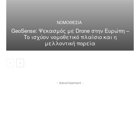
ΝΟΜΟΘΕΣΙΑ
GeoSense: Ψεκασμός με Drone στην Ευρώπη –
Το ισχύον νομοθετικό πλαίσιο και η
μελλοντική πορεία
- Advertisement -