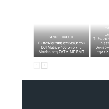
EV
Eu
EVENTS - ΕΚΘΕΣΕΙΣ
Τεθωρακ
Εκπαιδευτική επίδειξη του
νέε
DJI Matrice 400 από την
συνεργ
Metrica στη ΣΑΤΜ-ΜΓ ΕΜΠ
την ε