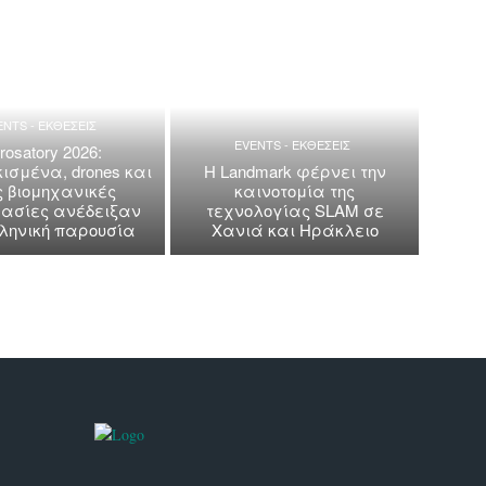
ENTS - ΕΚΘΕΣΕΙΣ
EVENTS - ΕΚΘΕΣΕΙΣ
rosatory 2026:
ισμένα, drones και
Η Landmark φέρνει την
ς βιομηχανικές
καινοτομία της
ασίες ανέδειξαν
τεχνολογίας SLAM σε
λληνική παρουσία
Χανιά και Ηράκλειο