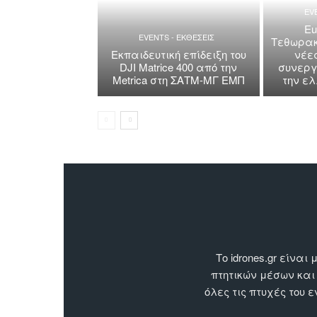
EV
Eu
EVENTS - ΕΚΘΕΣΕΙΣ
Τεθωρακ
Εκπαιδευτική επίδειξη του
νέε
DJI Matrice 400 από την
συνεργ
Metrica στη ΣΑΤΜ-ΜΓ ΕΜΠ
την ε
Το idrones.gr είν
πτητικών μέσων και
όλες τις πτυχές του 