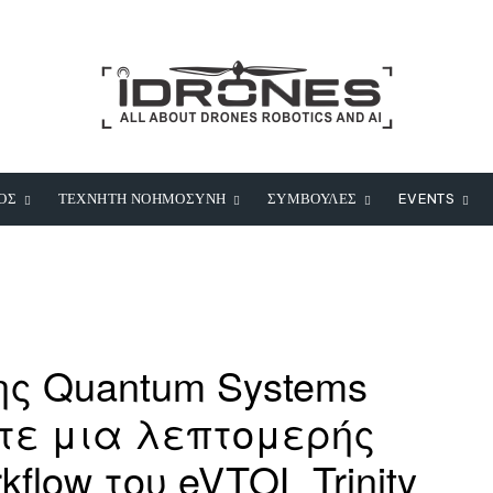
ΟΣ
ΤΕΧΝΗΤΗ ΝΟΗΜΟΣΥΝΗ
ΣΥΜΒΟΥΛΕΣ
EVENTS
της Quantum Systems
τε μια λεπτομερής
kflow του eVTOL Trinity