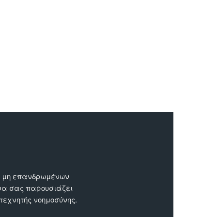
ων μη επανδρωμένων
 να σας παρουσιάζει
 τεχνητής νοημοσύνης.