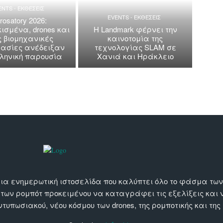
ENTS - ΕΚΘΕΣΕΙΣ
EVENTS - ΕΚΘΕΣΕΙΣ
rosatory 2026:
ισμένα, drones και
Η Landmark φέρνει την
ς βιομηχανικές
καινοτομία της
ασίες ανέδειξαν
τεχνολογίας SLAM σε
λληνική παρουσία
Χανιά και Ηράκλειο
αι μια ενημερωτική ιστοσελίδα που καλύπτει όλο το φάσμα τ
 των ρομπότ προκειμένου να καταγράφει τις εξελίξεις και
εντυπωσιακού, νέου κόσμου των drones, της ρομποτικής και της