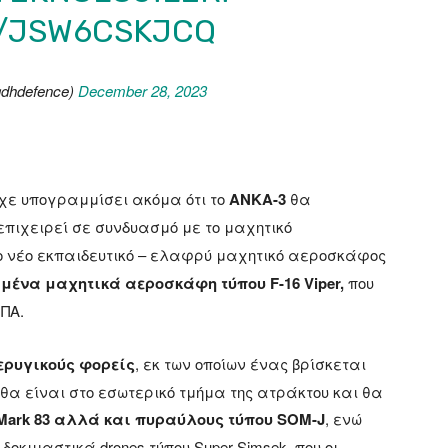
M/JSW6CSKJCQ
gdhdefence)
December 28, 2023
χε υπογραμμίσει ακόμα ότι το
ANKA-3
θα
επιχειρεί σε συνδυασμό με το μαχητικό
το νέο εκπαιδευτικό – ελαφρύ μαχητικό αεροσκάφος
ένα μαχητικά αεροσκάφη τύπου F-16 Viper,
που
ΗΠΑ.
τερυγικούς φορείς
, εκ των οποίων ένας βρίσκεται
 θα είναι στο εσωτερικό τμήμα της ατράκτου και θα
Mark 83 αλλά και πυραύλους τύπου SOM-J
, ενώ
δοκιμαστικά drones τύπου Super Şimşek, που οι