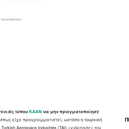
 Advertisement -
γενιάς τύπου
KAAN
να μην πραγματοποίησε
Π
, όπως είχε προγραμματιστεί, ωστόσο η τουρκική
rkish Aerospace Industries (TAI) «γιόρτασε» την