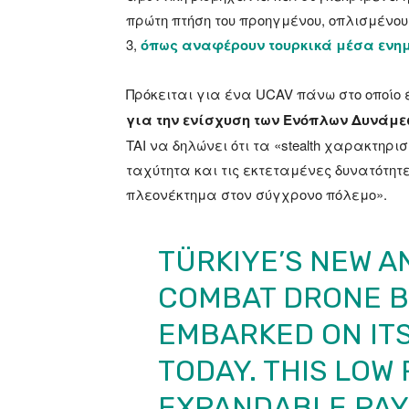
πρώτη πτήση του προηγμένου, οπλισμένο
3,
όπως αναφέρουν τουρκικά μέσα ενη
Πρόκειται για ένα UCAV πάνω στο οποίο
για την ενίσχυση των Ενόπλων Δυνάμε
TAI να δηλώνει ότι τα «stealth χαρακτηρι
ταχύτητα και τις εκτεταμένες δυνατότητε
πλεονέκτημα στον σύγχρονο πόλεμο».
TÜRKIYE’S NEW A
COMBAT DRONE 
EMBARKED ON ITS
TODAY. THIS LOW
EXPANDABLE PAY