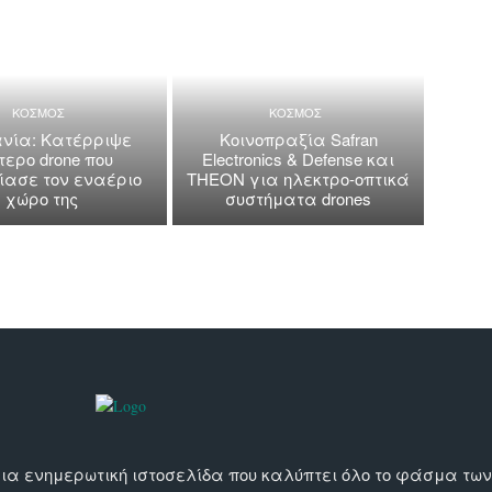
ΚΟΣΜΟΣ
ΚΟΣΜΟΣ
νία: Κατέρριψε
Κοινοπραξία Safran
τερο drone που
Electronics & Defense και
ασε τον εναέριο
THEON για ηλεκτρο-οπτικά
χώρο της
συστήματα drones
αι μια ενημερωτική ιστοσελίδα που καλύπτει όλο το φάσμα τ