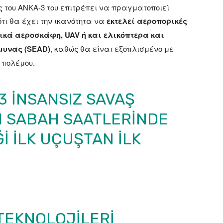
τητες του ANKA-3 του επιτρέπει να πραγματοποιεί
τι θα έχει την ικανότητα να
εκτελεί αεροπορικές
ρικά αεροσκάφη, UAV ή και ελικόπτερα και
μυνας (SEAD)
, καθώς θα είναι εξοπλισμένο με
 πολέμου.
-3 İNSANSIZ SAVAŞ
N SABAH SAATLERINDE
I ILK UÇUŞTAN ILK
EKNOLOJILERI