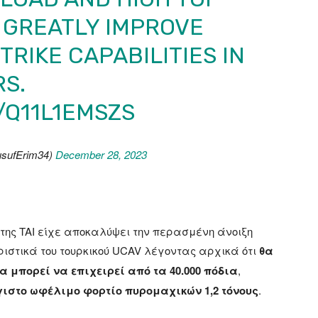
 GREATLY IMPROVE
TRIKE CAPABILITIES IN
S.
/Q11L1EMSZS
usufErim34)
December 28, 2023
της TAI είχε αποκαλύψει την περασμένη άνοιξη
ιστικά του τουρκικού UCAV λέγοντας αρχικά ότι
θα
θα μπορεί να επιχειρεί από τα 40.000 πόδια
,
γιστο ωφέλιμο φορτίο πυρομαχικών 1,2 τόνους
.