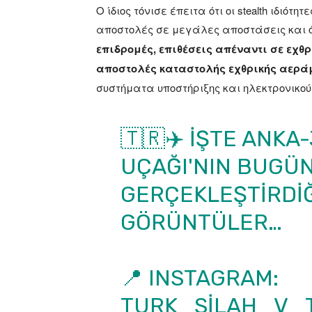
Ο ίδιος τόνισε έπειτα ότι οι stealth ιδιό
αποστολές σε μεγάλες αποστάσεις και ό
επιδρομές, επιθέσεις απέναντι σε εχθ
αποστολές καταστολής εχθρικής αερά
συστήματα υποστήριξης και ηλεκτρονικού
🇹🇷✈️ İŞTE ANKA
UÇAĞI'NIN BUGÜ
GERÇEKLEŞTIRDIĞ
GÖRÜNTÜLER…
📍 INSTAGRAM:
TURK_SILAH_V_T