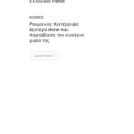
ελληνικοί Patriot
ΚΟΣΜΟΣ
Ρουμανία: Κατέρριψε
δεύτερο drone που
παραβίασε τον εναέριο
χώρο της
Load more