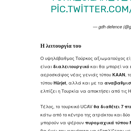
PIC.TWITTER.CO
— gdh defence (@
Η λειτουργία του
Ο υψηλόβαθμος Τούρκος αξιωματούχος εί
είναι
διαλειτουργικό
και θα μπορεί να 
αεροσκάφος νέας γενιάς τύπου
KAAN
, 
τύπου
Hürjet
, αλλά και με τα
αναβαθμισμ
ελπίζει η Τουρκία να αποκτήσει από τις 
Τέλος, το τουρκικό UCAV
θα διαθέτει 7 π
κάτω από το κέντρο της ατράκτου και δύο
μπορούν να φέρουν
πυρομαχικά τύπου 
θα έχει την ικανότητα να εξοπλίζεται με 