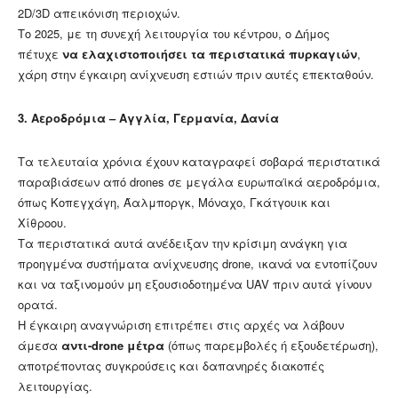
2D/3D απεικόνιση περιοχών.
Το 2025, με τη συνεχή λειτουργία του κέντρου, ο Δήμος
πέτυχε
να ελαχιστοποιήσει τα περιστατικά πυρκαγιών
,
χάρη στην έγκαιρη ανίχνευση εστιών πριν αυτές επεκταθούν.
3. Αεροδρόμια – Αγγλία, Γερμανία, Δανία
Τα τελευταία χρόνια έχουν καταγραφεί σοβαρά περιστατικά
παραβιάσεων από drones σε μεγάλα ευρωπαϊκά αεροδρόμια,
όπως Κοπεγχάγη, Άαλμποργκ, Μόναχο, Γκάτγουικ και
Χίθροου.
Τα περιστατικά αυτά ανέδειξαν την κρίσιμη ανάγκη για
προηγμένα συστήματα ανίχνευσης drone, ικανά να εντοπίζουν
και να ταξινομούν μη εξουσιοδοτημένα UAV πριν αυτά γίνουν
ορατά.
Η έγκαιρη αναγνώριση επιτρέπει στις αρχές να λάβουν
άμεσα
αντι-drone μέτρα
(όπως παρεμβολές ή εξουδετέρωση),
αποτρέποντας συγκρούσεις και δαπανηρές διακοπές
λειτουργίας.