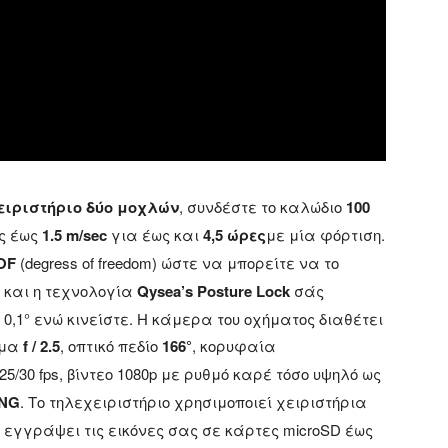
ειριστήριο δύο μοχλών
, συνδέστε το καλώδιο
100
ες έως
1.5 m/sec
για έως και
4,5 ώρες
με μία φόρτιση.
OF
(degress of freedom) ώστε να μπορείτε να το
 και η τεχνολογία
Qysea’s Posture Lock
σάς
 0,1° ενώ κινείστε. Η κάμερα του οχήματος διαθέτει
γμα
f / 2.5
, οπτικό πεδίο
166°
, κορυφαία
25/30 fps, βίντεο 1080p με ρυθμό καρέ τόσο υψηλό ως
NG
. Το τηλεχειριστήριο χρησιμοποιεί χειριστήρια
 εγγράψει τις εικόνες σας σε κάρτες microSD έως