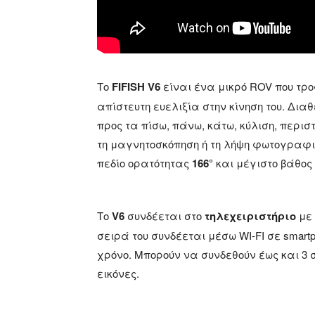
Το
FIFISH V6
είναι ένα μικρό ROV που τρο
απίστευτη ευελιξία στην κίνηση του. Διαθ
προς τα πίσω, πάνω, κάτω, κύλιση, περι
τη μαγνητοσκόπηση ή τη λήψη φωτογραφι
πεδίο ορατότητας
166°
και μέγιστο βάθο
Το
V6
συνδέεται στο
τηλεχειριστήριο
με 
σειρά του συνδέεται μέσω WI-FI σε smartp
χρόνο. Μπορούν να συνδεθούν έως και 3 
εικόνες.