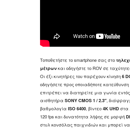
Τοποθετήστε το smartphone σας στο
τηλεχ
μέτρων
και οδηγήστε το ROV σε ταχύτητ
Οι έξι κινητήρες του παρέχουν κίνηση
6 D
οδηγήσετε προς οποιαδήποτε κατεύθυνση
επιτρέπει να διατηρείτε μια γωνία εντός
αισθητήρα
SONY CMOS 1 / 2.3″
, διάφρα
βαθμολογία
ISO 6400
, βίντεο
4K UHD
στα 
120 fps και δυνατότητα λήψης σε μορφή
D
στυλ κονσόλας παιχνιδιών και μπορεί να