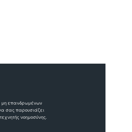
ων μη επανδρωμένων
 να σας παρουσιάζει
 τεχνητής νοημοσύνης.