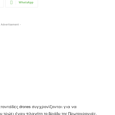
WhatsApp
 Advertisement -
ατοντάδες drones συγχρονίζονται για να
ου τρώει έναν πλανήτη το βράδυ της Πρωτοχρονιάς.