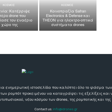
ΚΟΣΜΟΣ
ΚΟΣΜΟΣ
νία: Κατέρριψε
Κοινοπραξία Safran
τερο drone που
Electronics & Defense και
ασε τον εναέριο
THEON για ηλεκτρο-οπτικά
χώρο της
συστήματα drones
αι μια ενημερωτική ιστοσελίδα που καλύπτει όλο το φάσμα τ
 των ρομπότ προκειμένου να καταγράφει τις εξελίξεις και
εντυπωσιακού, νέου κόσμου των drones, της ρομποτικής και της
Contact us:
info@idrones.gr