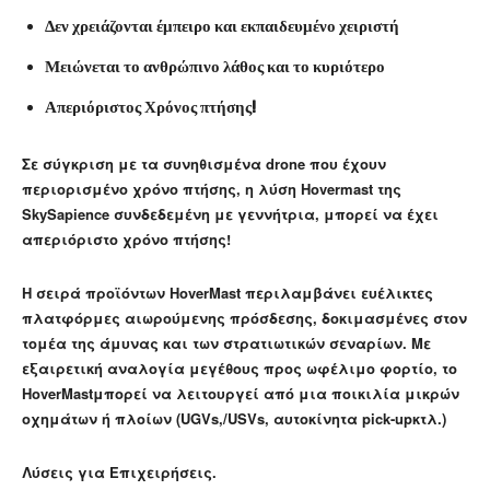
Δεν χρειάζονται έμπειρο και εκπαιδευμένο χειριστή
Μειώνεται το ανθρώπινο λάθος και το κυριότερο
Απεριόριστος Χρόνος πτήσης!
Σε σύγκριση με τα συνηθισμένα drone που έχουν
περιορισμένο χρόνο πτήσης, η λύση Hovermast της
SkySapience συνδεδεμένη με γεννήτρια, μπορεί να έχει
απεριόριστο χρόνο πτήσης!
Η σειρά προϊόντων HoverMast περιλαμβάνει ευέλικτες
πλατφόρμες αιωρούμενης πρόσδεσης, δοκιμασμένες στον
τομέα της άμυνας και των στρατιωτικών σεναρίων. Με
εξαιρετική αναλογία μεγέθους προς ωφέλιμο φορτίο, το
HoverMastμπορεί να λειτουργεί από μια ποικιλία μικρών
οχημάτων ή πλοίων (UGVs,/USVs, αυτοκίνητα pick-upκτλ.)
Λύσεις για Επιχειρήσεις.