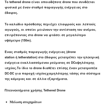
Τo tethered drone είναι οποιοδήποτε drone που συνδέεται
φυσικά με έναν σταθμό παραγωγής ενέργειας στο
έδαφος.
Το καλώδιο πρόσδεσης περιέχει ελαφρούς και λεπτούς
αγωγούς, οι οποίοι μειώνουν την αντίσταση του ανέμου,
επιτρέποντας στο drone να φτάσει σε μεγαλύτερο
υψόμετρο (150
m
).
Ένας σταθμός παραγωγής ενέργειας (
drone
station ή tetherstation
) στο έδαφος μετατρέπει την ηλεκτρική
ενέργεια εναλλασσόμενου ρεύματος σε DCυψηλότερης
ισχύος.Το ίδιο το drone διαθέτει επίσης έναν μετατροπέα
DC-DC για παροχή ισχύοςχαμηλότερης τάσης στο σύστημα
της κάμερας και σε άλλα εξαρτήματα.
Πλεονεκτήματα χρήσης
Tethered Drone
Μείωση ατυχημάτων