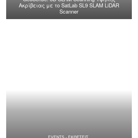
Ακρίβειας με το SatLab SL9 SLAM LiDAR
Scanner
EVENTS - ΕΚΘΕΣΕΙΣ