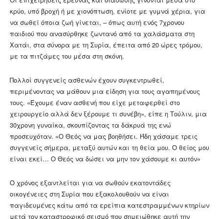
κρύο, υπό βροχή ή με χιονόπτωση, ενίοτε με γυμνά χέρια, για
να σωθεί όποια ζωή γίνεται, – όπως αυτή ενός 7χρονου
παιδιού που ανασύρθηκε ζωντανό από τα χαλάσματα στη
Χατάι, στα σύνορα με τη Συρία, έπειτα από 20 ώρες τρόμου,
με τα πιτζάμες του μέσα στη σκόνη.
Πολλοί συγγενείς ασθενών έχουν συγκεντρωθεί,
περιμένοντας να μάθουν μια είδηση για τους αγαπημένους
τους. «Έχουμε έναν ασθενή που είχε μεταφερθεί στο
χειρουργείο αλλά δεν ξέρουμε τι συνέβη», είπε η Τούλιν, μια
30χρονη γυναίκα, σκουπίζοντας τα δάκρυά της ενώ
προσευχόταν. «Ο Θεός να μας βοηθήσει. Ήδη χάσαμε τρεις
συγγενείς σήμερα, μεταξύ αυτών και τη θεία μου. Ο θείος μου
είναι εκεί… Ο Θεός να δώσει να μην τον χάσουμε κι αυτόν»
Ο χρόνος εξαντλείται για να σωθούν εκατοντάδες
οικογένειες στη Συρία που εξακολουθούν να είναι
παγιδευμένες κάτω από τα ερείπια κατεστραμμένων κτηρίων
μετά τον καταστροφικό σεισμό που σημειώθηκε αυτή την