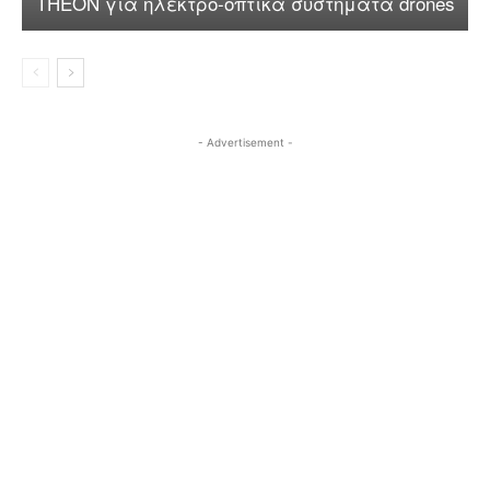
THEON για ηλεκτρο-οπτικά συστήματα drones
- Advertisement -