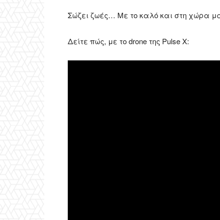
Σώζει ζωές… Με το καλό και στη χώρα μ
Δείτε πώς, με το drone της Pulse X: