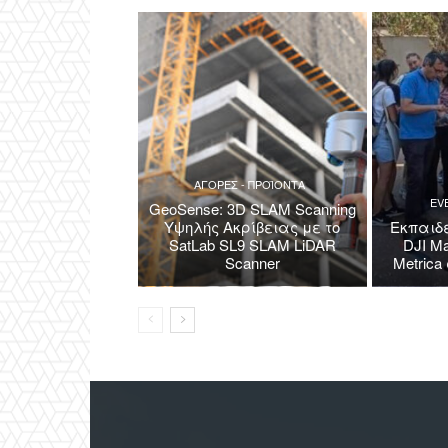
ΑΓΟΡΕΣ - ΠΡΟΪΟΝΤΑ
EV
GeoSense: 3D SLAM Scanning
Υψηλής Ακρίβειας με το
Εκπαιδε
SatLab SL9 SLAM LiDAR
DJI Ma
Scanner
Metric