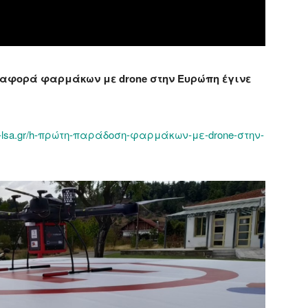
εταφορά φαρμάκων με drone στην Ευρώπη έγινε
tus-lsa.gr/h-πρώτη-παράδοση-φαρμάκων-με-drone-στην-