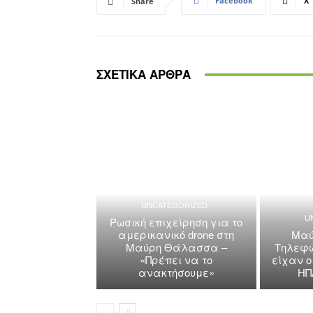
Facebook
X
Share
ΣΧΕΤΙΚΑ ΑΡΘΡΑ
UNCATEGORIZED
U
Ρωσική επιχείρηση για το
αμερικανικό drone στη
Μαύ
Μαύρη Θάλασσα –
Τηλεφω
«Πρέπει να το
είχαν ο
ανακτήσουμε»
ΗΠ