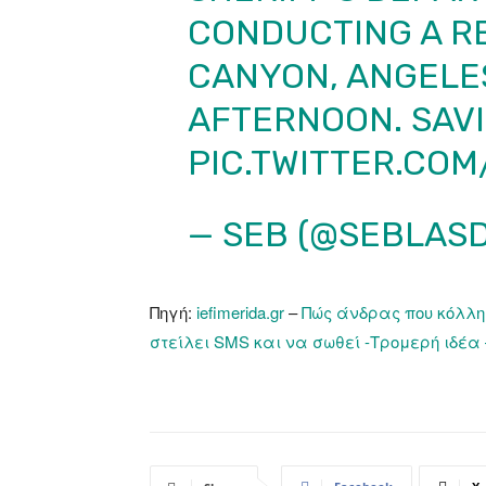
CONDUCTING A R
CANYON, ANGELES
AFTERNOON. SAVIN
PIC.TWITTER.CO
— SEB (@SEBLAS
Πηγή:
iefimerida.gr
–
Πώς άνδρας που κόλλη
στείλει SMS και να σωθεί -Τρομερή ιδέα – 