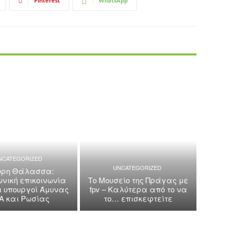
Pinterest
WhatsApp
NCATEGORIZED
UNCATEGORIZED
ρη Θάλασσα:
νική επικοινωνία
Το Μουσείο της Πράγας με
ι υπουργοί Άμυνας
fpv – Καλύτερα από το να
Α και Ρωσίας
το… επισκεφτείτε