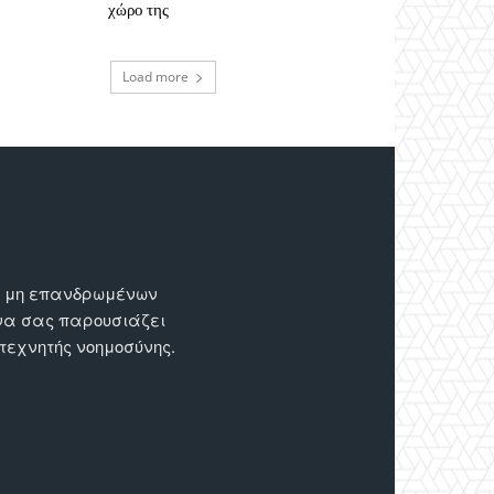
χώρο της
Load more
ων μη επανδρωμένων
 να σας παρουσιάζει
 τεχνητής νοημοσύνης.